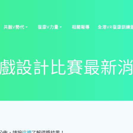
共融V勢代
復康V力量
相關報導
全港VR復康訓練遊
遊戲設計比賽最新
經公佈，請按
這裡
了解得獎結果！