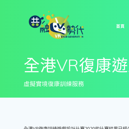
Skip
to
content
首頁
全港VR復康
虛擬實境復康訓練服務
全港VR復康訓練遊戲設計比賽2020的比賽結果已